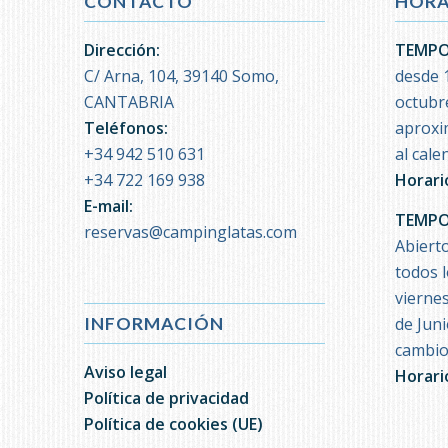
CONTACTO
HORA
Dirección:
TEMPO
C/ Arna, 104, 39140 Somo,
desde 1
CANTABRIA
octubre
Teléfonos:
aproxi
+34 942 510 631
al cale
+34 722 169 938
Horari
E-mail:
TEMPO
reservas@campinglatas.com
Abiert
todos 
vierne
de Jun
INFORMACIÓN
cambios
Aviso legal
Horari
Política de privacidad
Política de cookies (UE)