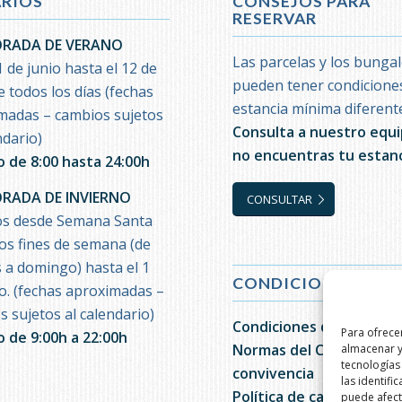
RIOS
CONSEJOS PARA
RESERVAR
RADA DE VERANO
Las parcelas y los bunga
 de junio hasta el 12 de
pueden tener condicione
 todos los días (fechas
estancia mínima diferent
madas – cambios sujetos
Consulta a nuestro equi
ndario)
no encuentras tu estanc
o de 8:00 hasta 24:00h
RADA DE INVIERNO
CONSULTAR
os desde Semana Santa
los fines de semana (de
s a domingo) hasta el 1
CONDICIONES
io. (fechas aproximadas –
 sujetos al calendario)
Condiciones de reserva
Para ofrece
o de 9:00h a 22:00h
Normas del Camping y
almacenar y
tecnologías
convivencia
las identifi
Política de cancelación
puede afecta